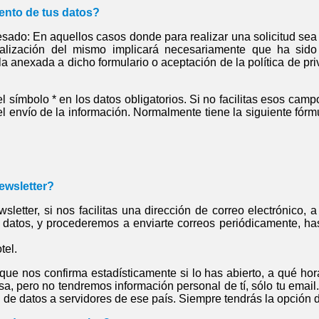
iento de tus datos?
esado: En aquellos casos donde para realizar una solicitud sea
realización del mismo implicará necesariamente que ha si
la anexada a dicho formulario o aceptación de la política de pr
l símbolo * en los datos obligatorios. Si no facilitas esos ca
 el envío de la información. Normalmente tiene la siguiente fórmu
ewsletter?
sletter, si nos facilitas una dirección de correo electrónico,
datos, y procederemos a enviarte correos periódicamente, hast
tel.
ue nos confirma estadísticamente si lo has abierto, a qué hor
esa, pero no tendremos información personal de tí, sólo tu emai
l de datos a servidores de ese país. Siempre tendrás la opción 