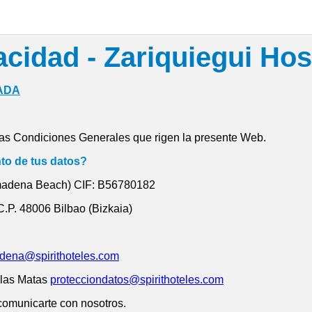
acidad - Zariquiegui Hos
ADA
 las Condiciones Generales que rigen la presente Web.
nto de tus datos?
almadena Beach) CIF: B56780182
 C.P. 48006 Bilbao (Bizkaia)
dena@spirithoteles.com
las Matas
protecciondatos@spirithoteles.com
 comunicarte con nosotros.