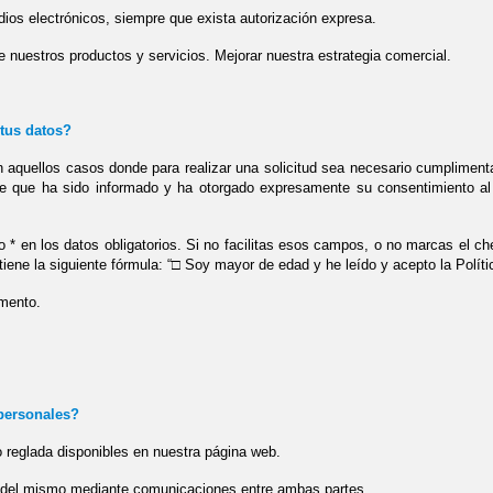
ios electrónicos, siempre que exista autorización expresa.
e nuestros productos y servicios. Mejorar nuestra estrategia comercial.
 tus datos?
 aquellos casos donde para realizar una solicitud sea necesario cumplimentar
te que ha sido informado y ha otorgado expresamente su consentimiento al 
 * en los datos obligatorios. Si no facilitas esos campos, o no marcas el ch
tiene la siguiente fórmula: “□ Soy mayor de edad y he leído y acepto la Políti
omento.
 personales?
 reglada disponibles en nuestra página web.
o del mismo mediante comunicaciones entre ambas partes.