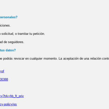
 personales?
iciones.
 solicitud, o tramitar tu petición.
ad de seguidores.
 tus datos?
que podrás revocar en cualquier momento. La aceptación de una relación contr
=pf
900388
icy?trk=hb_ft_priv
cy-policy/es